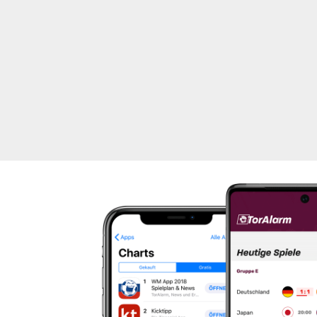
Mit TorAlarm verpasst du keine Spiele deiner Lieblingsmannschaft! Fällt ein Tor, erhältst du innerhalb von wenigen Sekunden eine Meldung auf dein Smartphone.