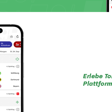
Erlebe To
Plattform
In der TorAlarm-App findest du neben einer aufgeräumten und übersichtlichen Startseite alle Spiele der Top-Ligen und die Blitztabelle auf einen Blick.