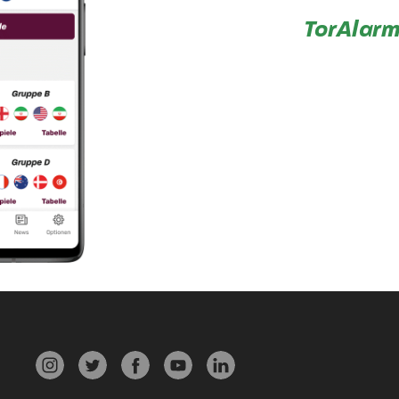
TorAlarm
Unsere verschiedenen TorAlarm Apps erfreuen sich großer Beliebtheit. Egal ob zur WM oder während der Saison sind wir sowohl im Google PlayStore als auch im iOS App Store weltweit top platziert.
Soziale Medien